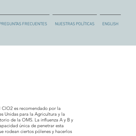
PREGUNTAS FRECUENTES
NUESTRAS POLÍTICAS
ENGLISH
El ClO2 es recomendado por la
 Unidas para la Agricultura y la
torio de la OMS. La influenza A y B y
capacidad única de penetrar esta
ue rodean ciertos pólenes y hacerlos