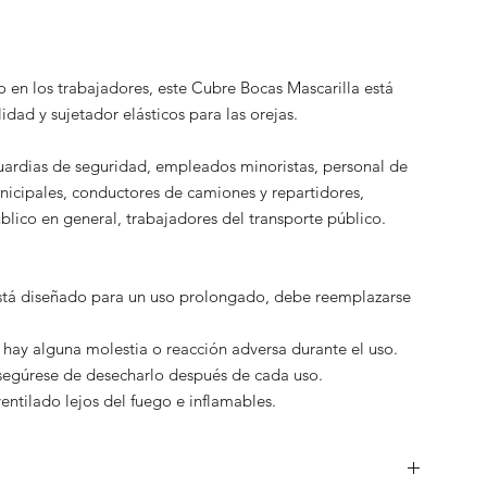
en los trabajadores, este Cubre Bocas Mascarilla está
alidad y
sujetador
elásticos para las orejas.
uardias de seguridad, empleados minoristas, personal de
nicipales, conductores de camiones y repartidores,
ico en general, trabajadores del transporte público.
stá diseñado para un uso prolongado, debe reemplazarse
 h
ay alguna molestia o reacción adversa durante el uso.
asegúrese de desecharlo después de cada uso.
entilado lejos del fuego e inflamables.