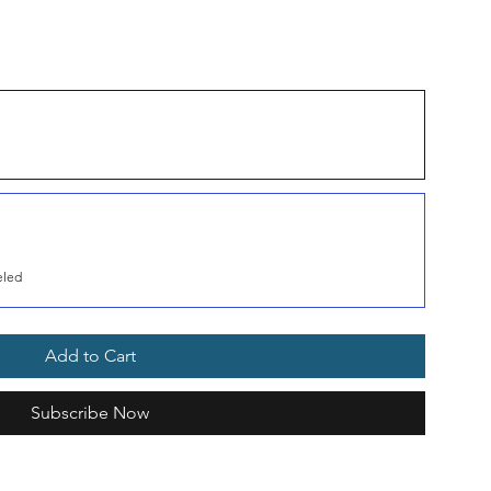
eled
Add to Cart
Subscribe Now