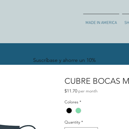
MADE IN AMERICA
S
Suscríbase y ahorre un 10%
CUBRE BOCAS M
Price
$11.70
per month
Colores
*
Quantity
*